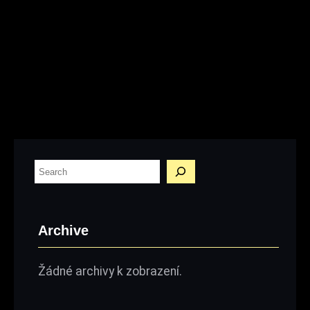
H
l
e
Archive
d
a
Žádné archivy k zobrazení.
t